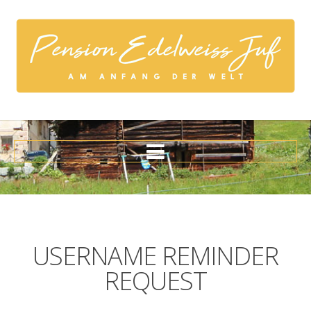
Home
Geschichte
Restaurant
USERNAME
REMINDER
Zimmer
REQUEST
Aktivitäten