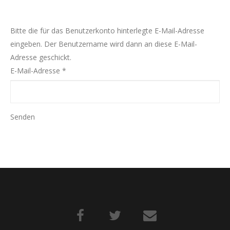
Impressionen
News
Bitte die für das Benutzerkonto hinterlegte E-Mail-Adresse
Wertvolle Links
eingeben. Der Benutzername wird dann an diese E-Mail-
Adresse geschickt.
Kontakt
E-Mail-Adresse
*
Senden