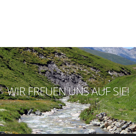
WIR
FREUEN
UNS
AUF
SIE!