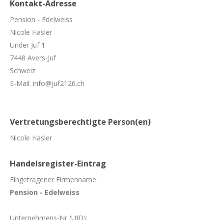
Kontakt-Adresse
Impressionen
Pension - Edelweiss
News
Nicole Hasler
Wertvolle Links
Under Juf 1
7448 Avers-Juf
Kontakt
Schweiz
E-Mail: info@juf2126.ch
Vertretungsberechtigte Person(en)
Nicole Hasler
Handelsregister-Eintrag
Eingetragener Firmenname:
Pension - Edelweiss
Unternehmens-Nr (UID):