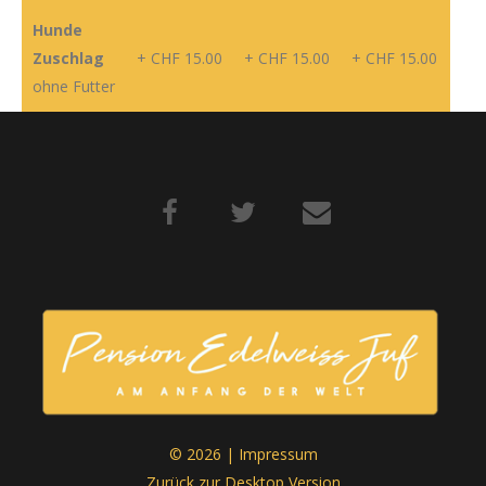
Hunde
Zuschlag
+ CHF 15.00
+ CHF 15.00
+ CHF 15.00
ohne Futter
©
2026
Impressum
Zurück zur Desktop Version